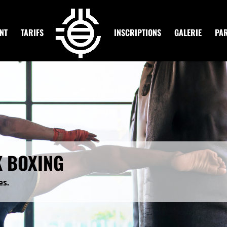
NT
TARIFS
INSCRIPTIONS
GALERIE
PA
K BOXING
es.