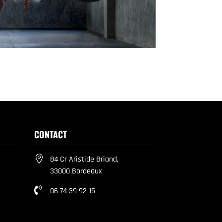
CONTACT

84 Cr Aristide Briand,
33000 Bordeaux

06 74 39 92 15