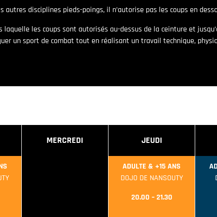
es autres disciplines pieds-poings, il n’autorise pas les coups en desso
s laquelle les coups sont autorisés au-dessus de la ceinture et jus
er un sport de combat tout en réalisant un travail technique, physi
MERCREDI
JEUDI
NS
ADULTE & +15 ANS
AD
UTY
DOJO DE NANSOUTY
20.00 – 21.30